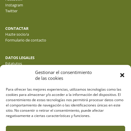
Instagram
Twitter
CONTACTAR
Hazte socio/a
Formulario de contacto
DATOS LEGALES
Estatutos
Política de privacidad de datos
Gestionar el consentimiento
Política de cookies
de las cookies
Aviso legal
Para ofrecer las mejores experiencias, utilizamos tecnologías como las
cookies para almacenar y/o acceder a la información del dispositivo. El
consentimiento de estas tecnologías nos permitirá procesar datos como
el comportamiento de navegación o las identificaciones únicas en este
sitio. No consentir o retirar el consentimiento, puede afectar
negativamente a ciertas características y funciones.