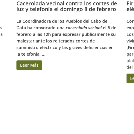
Cacerolada vecinal contra los cortes de
Fi
luz y telefonía el domingo 8 de febrero
el
La Coordinadora de los Pueblos del Cabo de
Cor
s
Gata ha convocado una
cacerolada vecinal
el 8 de
exp
as
febrero a las 12h para expresar públicamente su
Los
malestar ante los reiterados cortes de
viv
suministro eléctrico y las graves deficiencias en
¡Fi
la telefonía, ...
par
pla
Leer Más
del 
L