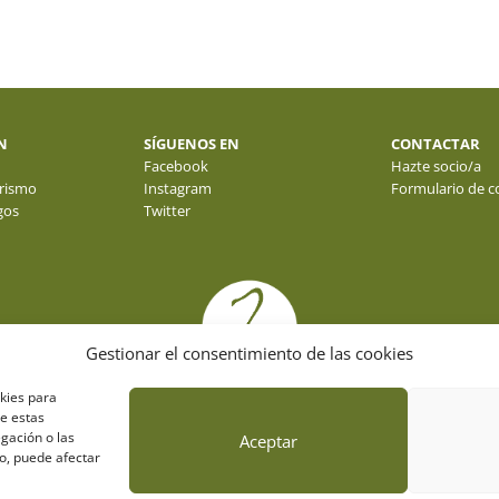
N
SÍGUENOS EN
CONTACTAR
Facebook
Hazte socio/a
rismo
Instagram
Formulario de c
gos
Twitter
Gestionar el consentimiento de las cookies
okies para
de estas
gación o las
Aceptar
to, puede afectar
© fotos : f. y j. gálvez - o. molina y sus autores . webdesign: espacioazul.net