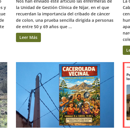
o
Nos han enviado este artículo las enfermeras de
La 
os y
la Unidad de Gestión Clínica de Níjar, en el que
Cab
que
recuerdan la importancia del cribado de cáncer
cen
 de
de colon, una prueba sencilla dirigida a personas
hum
nte
de entre 50 y 69 años que ...
apa
nar
Leer Más
cole
L