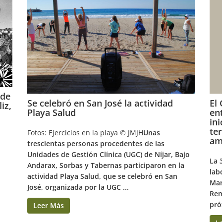
 de
Se celebró en San José la actividad
El
iz,
Playa Salud
en
in
te
Fotos: Ejercicios en la playa © JMJH
Unas
am
trescientas personas procedentes de las
Unidades de Gestión Clínica (UGC) de Níjar, Bajo
La 
Andarax, Sorbas y Tabernas participaron en la
lab
actividad Playa Salud, que se celebró en San
Mar
José, organizada por la UGC ...
Rem
pró
Leer Más