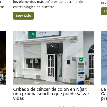
o
los elementos más señeros del patrimonio
pro
tas,
castellológico de nuestro ...
L
Leer Más
Cribado de cáncer de colon en Níjar:
La
una prueba sencilla que puede salvar
Ga
vidas
pr