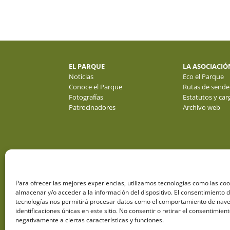
EL PARQUE
LA ASOCIACIÓ
Noticias
Eco el Parque
Conoce el Parque
Rutas de sende
Fotografías
Estatutos y car
Patrocinadores
Archivo web
Para ofrecer las mejores experiencias, utilizamos tecnologías como las co
almacenar y/o acceder a la información del dispositivo. El consentimiento 
tecnologías nos permitirá procesar datos como el comportamiento de nave
identificaciones únicas en este sitio. No consentir o retirar el consentimien
negativamente a ciertas características y funciones.