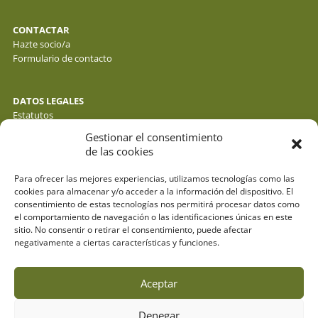
CONTACTAR
Hazte socio/a
Formulario de contacto
DATOS LEGALES
Estatutos
Política de privacidad de datos
Gestionar el consentimiento
Política de cookies
de las cookies
Aviso legal
Para ofrecer las mejores experiencias, utilizamos tecnologías como las
cookies para almacenar y/o acceder a la información del dispositivo. El
consentimiento de estas tecnologías nos permitirá procesar datos como
el comportamiento de navegación o las identificaciones únicas en este
sitio. No consentir o retirar el consentimiento, puede afectar
negativamente a ciertas características y funciones.
Aceptar
Denegar
© fotos : f. y j. gálvez - o. molina y sus autores . webdesign: