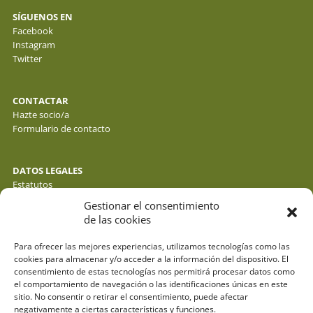
SÍGUENOS EN
Facebook
Instagram
Twitter
CONTACTAR
Hazte socio/a
Formulario de contacto
DATOS LEGALES
Estatutos
Política de privacidad de datos
Gestionar el consentimiento
Política de cookies
de las cookies
Aviso legal
Para ofrecer las mejores experiencias, utilizamos tecnologías como las
cookies para almacenar y/o acceder a la información del dispositivo. El
consentimiento de estas tecnologías nos permitirá procesar datos como
el comportamiento de navegación o las identificaciones únicas en este
sitio. No consentir o retirar el consentimiento, puede afectar
negativamente a ciertas características y funciones.