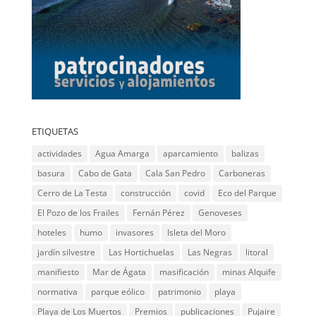
ETIQUETAS
actividades
Agua Amarga
aparcamiento
balizas
basura
Cabo de Gata
Cala San Pedro
Carboneras
Cerro de La Testa
construcción
covid
Eco del Parque
El Pozo de los Frailes
Fernán Pérez
Genoveses
hoteles
humo
invasores
Isleta del Moro
jardín silvestre
Las Hortichuelas
Las Negras
litoral
manifiesto
Mar de Ágata
masificación
minas Alquife
normativa
parque eólico
patrimonio
playa
Playa de Los Muertos
Premios
publicaciones
Pujaire