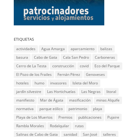
ETIQUETAS
actividades
Agua Amarga
aparcamiento
balizas
basura
Cabo de Gata
Cala San Pedro
Carboneras
Cerro de La Testa
construcción
covid
Eco del Parque
El Pozo de los Frailes
Fernán Pérez
Genoveses
hoteles
humo
invasores
Isleta del Moro
jardín silvestre
Las Hortichuelas
Las Negras
litoral
manifiesto
Mar de Ágata
masificación
minas Alquife
normativa
parque eólico
patrimonio
playa
Playa de Los Muertos
Premios
publicaciones
Pujaire
Rambla Morales
Rodalquilar
rutas
Salinas de Cabo de Gata
sanidad
San José
talleres