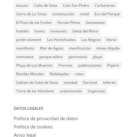
basura
Cabo de Gata
Cala San Pedro
Carboneras
Cerro de La Testa
construcción
covid
Eco del Parque
El Pozo de los Frailes
Fernán Pérez
Genoveses
hoteles
humo
invasores
Isleta del Moro
jardín silvestre
Las Hortichuelas
Las Negras
litoral
manifiesto
Mar de Ágata
masificación
minas Alquife
normativa
parque eólico
patrimonio
playa
Playa de Los Muertos
Premios
publicaciones
Pujaire
Rambla Morales
Rodalquilar
rutas
Salinas de Cabo de Gata
sanidad
San José
talleres
Torre de los Alumbres
urbanización
Urgencias
DATOS LEGALES
Política de privacidad de datos
Política de cookies
Aviso legal