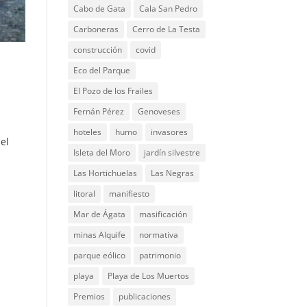
Cabo de Gata
Cala San Pedro
Carboneras
Cerro de La Testa
construcción
covid
Eco del Parque
El Pozo de los Frailes
Fernán Pérez
Genoveses
hoteles
humo
invasores
el
Isleta del Moro
jardín silvestre
Las Hortichuelas
Las Negras
litoral
manifiesto
Mar de Ágata
masificación
minas Alquife
normativa
parque eólico
patrimonio
playa
Playa de Los Muertos
Premios
publicaciones