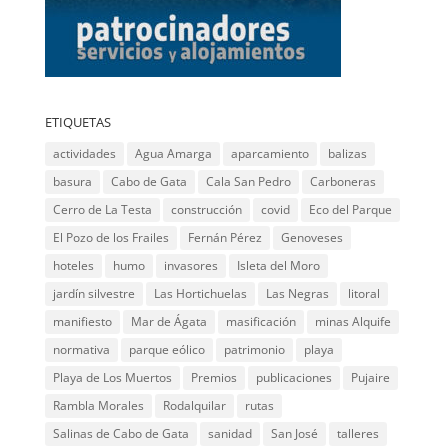
ETIQUETAS
actividades
Agua Amarga
aparcamiento
balizas
basura
Cabo de Gata
Cala San Pedro
Carboneras
Cerro de La Testa
construcción
covid
Eco del Parque
El Pozo de los Frailes
Fernán Pérez
Genoveses
hoteles
humo
invasores
Isleta del Moro
jardín silvestre
Las Hortichuelas
Las Negras
litoral
manifiesto
Mar de Ágata
masificación
minas Alquife
normativa
parque eólico
patrimonio
playa
Playa de Los Muertos
Premios
publicaciones
Pujaire
Rambla Morales
Rodalquilar
rutas
Salinas de Cabo de Gata
sanidad
San José
talleres