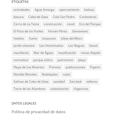
ETIQUETAS
actividades
Agua Amarga
aparcamiento
balizas
basura
Cabo de Gata
Cala San Pedro
Carboneras
Cerro de La Testa
construcción
covid
Eco del Parque
El Pozo de los Frailes
Fernán Pérez
Genoveses
hoteles
humo
invasores
Isleta del Moro
jardín silvestre
Las Hortichuelas
Las Negras
litoral
manifiesto
Mar de Ágata
masificación
minas Alquife
normativa
parque eólico
patrimonio
playa
Playa de Los Muertos
Premios
publicaciones
Pujaire
Rambla Morales
Rodalquilar
rutas
Salinas de Cabo de Gata
sanidad
San José
talleres
Torre de los Alumbres
urbanización
Urgencias
DATOS LEGALES
Política de privacidad de datos