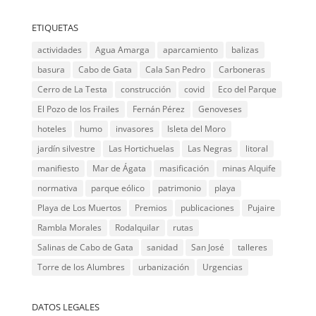
ETIQUETAS
actividades
Agua Amarga
aparcamiento
balizas
basura
Cabo de Gata
Cala San Pedro
Carboneras
Cerro de La Testa
construcción
covid
Eco del Parque
El Pozo de los Frailes
Fernán Pérez
Genoveses
hoteles
humo
invasores
Isleta del Moro
jardín silvestre
Las Hortichuelas
Las Negras
litoral
manifiesto
Mar de Ágata
masificación
minas Alquife
normativa
parque eólico
patrimonio
playa
Playa de Los Muertos
Premios
publicaciones
Pujaire
Rambla Morales
Rodalquilar
rutas
Salinas de Cabo de Gata
sanidad
San José
talleres
Torre de los Alumbres
urbanización
Urgencias
DATOS LEGALES