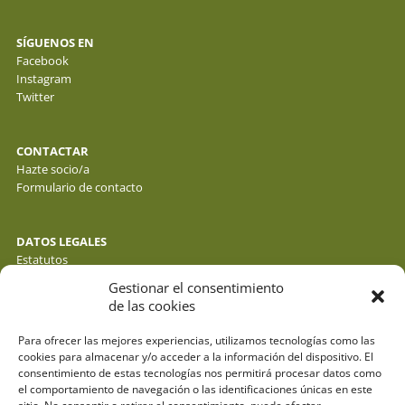
SÍGUENOS EN
Facebook
Instagram
Twitter
CONTACTAR
Hazte socio/a
Formulario de contacto
DATOS LEGALES
Estatutos
Política de privacidad de datos
Gestionar el consentimiento
Política de cookies
de las cookies
Aviso legal
Para ofrecer las mejores experiencias, utilizamos tecnologías como las
cookies para almacenar y/o acceder a la información del dispositivo. El
consentimiento de estas tecnologías nos permitirá procesar datos como
el comportamiento de navegación o las identificaciones únicas en este