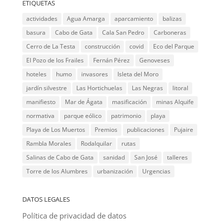
ETIQUETAS
actividades
Agua Amarga
aparcamiento
balizas
basura
Cabo de Gata
Cala San Pedro
Carboneras
Cerro de La Testa
construcción
covid
Eco del Parque
El Pozo de los Frailes
Fernán Pérez
Genoveses
hoteles
humo
invasores
Isleta del Moro
jardín silvestre
Las Hortichuelas
Las Negras
litoral
manifiesto
Mar de Ágata
masificación
minas Alquife
normativa
parque eólico
patrimonio
playa
Playa de Los Muertos
Premios
publicaciones
Pujaire
Rambla Morales
Rodalquilar
rutas
Salinas de Cabo de Gata
sanidad
San José
talleres
Torre de los Alumbres
urbanización
Urgencias
DATOS LEGALES
Política de privacidad de datos