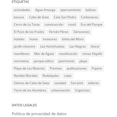
ETIQUETAS
actividades
Agua Amarga
aparcamiento
balizas
basura
Cabo de Gata
Cala San Pedro
Carboneras
Cerro de La Testa
construcción
covid
Eco del Parque
El Pozo de los Frailes
Fernán Pérez
Genoveses
hoteles
humo
invasores
Isleta del Moro
jardín silvestre
Las Hortichuelas
Las Negras
litoral
manifiesto
Mar de Ágata
masificación
minas Alquife
normativa
parque eólico
patrimonio
playa
Playa de Los Muertos
Premios
publicaciones
Pujaire
Rambla Morales
Rodalquilar
rutas
Salinas de Cabo de Gata
sanidad
San José
talleres
Torre de los Alumbres
urbanización
Urgencias
DATOS LEGALES
Política de privacidad de datos