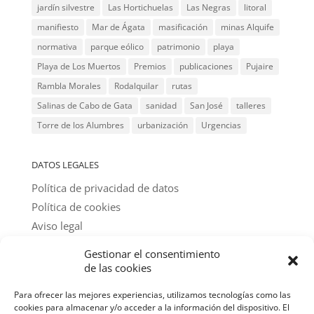
jardín silvestre
Las Hortichuelas
Las Negras
litoral
manifiesto
Mar de Ágata
masificación
minas Alquife
normativa
parque eólico
patrimonio
playa
Playa de Los Muertos
Premios
publicaciones
Pujaire
Rambla Morales
Rodalquilar
rutas
Salinas de Cabo de Gata
sanidad
San José
talleres
Torre de los Alumbres
urbanización
Urgencias
DATOS LEGALES
Política de privacidad de datos
Política de cookies
Aviso legal
Gestionar el consentimiento
@ textos y fotos: amigos del parque
de las cookies
Para ofrecer las mejores experiencias, utilizamos tecnologías como las
cookies para almacenar y/o acceder a la información del dispositivo. El