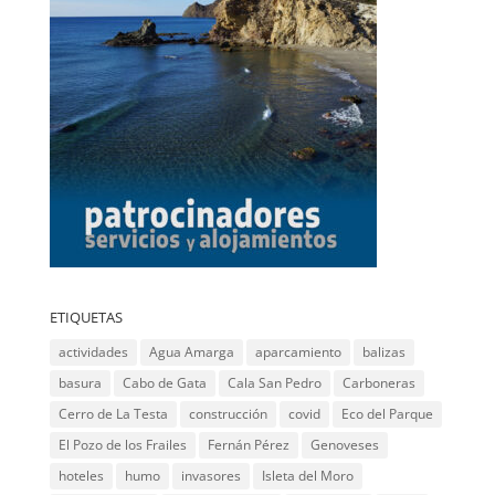
ETIQUETAS
actividades
Agua Amarga
aparcamiento
balizas
basura
Cabo de Gata
Cala San Pedro
Carboneras
Cerro de La Testa
construcción
covid
Eco del Parque
El Pozo de los Frailes
Fernán Pérez
Genoveses
hoteles
humo
invasores
Isleta del Moro