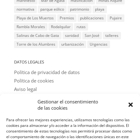
manifiesto
Mar de Ágata
masificación
minas Alquife
normativa
parque eólico
patrimonio
playa
Playa de Los Muertos
Premios
publicaciones
Pujaire
Rambla Morales
Rodalquilar
rutas
Salinas de Cabo de Gata
sanidad
San José
talleres
Torre de los Alumbres
urbanización
Urgencias
DATOS LEGALES
Política de privacidad de datos
Política de cookies
Aviso legal
Gestionar el consentimiento
@ textos y fotos: amigos del parque
de las cookies
Para ofrecer las mejores experiencias, utilizamos tecnologías como las
cookies para almacenar y/o acceder a la información del dispositivo. El
consentimiento de estas tecnologías nos permitirá procesar datos como
el comportamiento de navegación o las identificaciones únicas en este