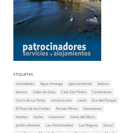
ETIQUETAS
actividades
Agua Amarga
aparcamiento
balizas
basura
Cabo de Gata
Cala San Pedro
Carboneras
Cerro de La Testa
construcción
covid
Eco del Parque
El Pozo de los Frailes
Fernán Pérez
Genoveses
hoteles
humo
invasores
Isleta del Moro
jardín silvestre
Las Hortichuelas
Las Negras
litoral