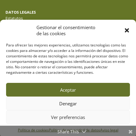
DATOS LEGALES
Estatutos
Política de privacidad de datos
Gestionar el consentimiento
Política de cookies
de las cookies
Aviso legal
Para ofrecer las mejores experiencias, utilizamos tecnologías como las
cookies para almacenar y/o acceder a la información del dispositivo. El
consentimiento de estas tecnologías nos permitirá procesar datos como
el comportamiento de navegación o las identificaciones únicas en este
sitio. No consentir o retirar el consentimiento, puede afectar
negativamente a ciertas características y funciones.
Aceptar
Denegar
© fotos : f. y j. gálvez - o. molina y sus autores . webdesign:
espacioazul.net
Ver preferencias
Designed by
Elegant Themes
| Powered by
Diseño Web a medida
|
Política de cookies
Política de privacidad de datos
Aviso legal
Childtheme created by
Creativolandia
Share This