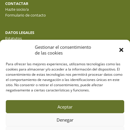
CONTACTAR
Hazte socio/a
Formulario de contacto
DATOS LEGALES
Estatutos
Política de privacidad de datos
Gestionar el consentimiento
Política de cookies
de las cookies
Aviso legal
Para ofrecer las mejores experiencias, utilizamos tecnologías como las
cookies para almacenar y/o acceder a la información del dispositivo. El
consentimiento de estas tecnologías nos permitirá procesar datos como
el comportamiento de navegación o las identificaciones únicas en este
sitio. No consentir o retirar el consentimiento, puede afectar
negativamente a ciertas características y funciones.
Aceptar
Denegar
© fotos : f. y j. gálvez - o. molina y sus autores . webdesign:
espacioazul.net