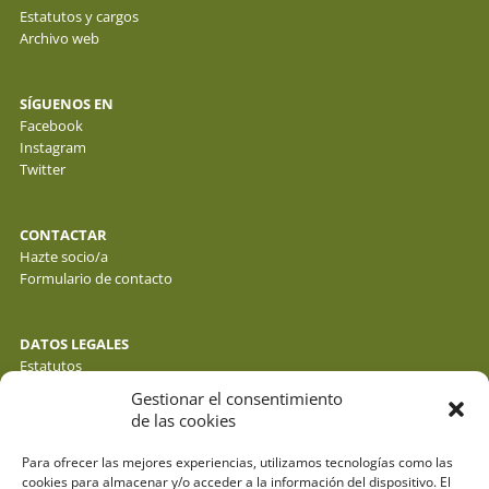
Estatutos y cargos
Archivo web
SÍGUENOS EN
Facebook
Instagram
Twitter
CONTACTAR
Hazte socio/a
Formulario de contacto
DATOS LEGALES
Estatutos
Política de privacidad de datos
Gestionar el consentimiento
Política de cookies
de las cookies
Aviso legal
Para ofrecer las mejores experiencias, utilizamos tecnologías como las
cookies para almacenar y/o acceder a la información del dispositivo. El