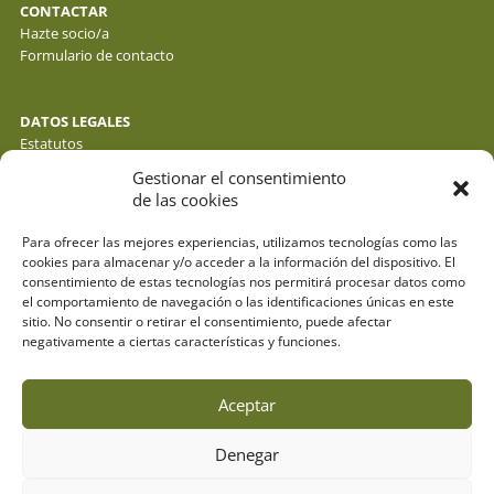
CONTACTAR
Hazte socio/a
Formulario de contacto
DATOS LEGALES
Estatutos
Política de privacidad de datos
Gestionar el consentimiento
Política de cookies
de las cookies
Aviso legal
Para ofrecer las mejores experiencias, utilizamos tecnologías como las
cookies para almacenar y/o acceder a la información del dispositivo. El
consentimiento de estas tecnologías nos permitirá procesar datos como
el comportamiento de navegación o las identificaciones únicas en este
sitio. No consentir o retirar el consentimiento, puede afectar
negativamente a ciertas características y funciones.
Aceptar
Denegar
© fotos : f. y j. gálvez - o. molina y sus autores . webdesign:
espacioazul.net