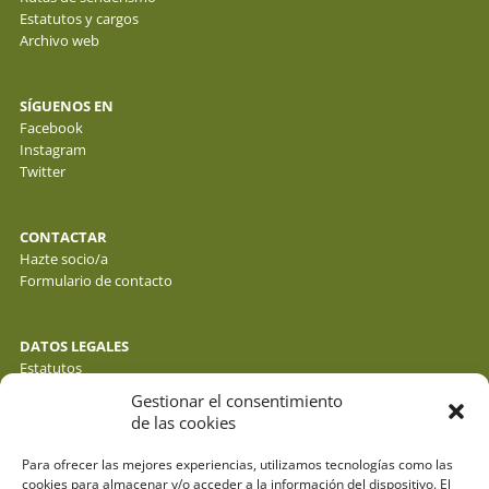
Estatutos y cargos
Archivo web
SÍGUENOS EN
Facebook
Instagram
Twitter
CONTACTAR
Hazte socio/a
Formulario de contacto
DATOS LEGALES
Estatutos
Política de privacidad de datos
Gestionar el consentimiento
Política de cookies
de las cookies
Aviso legal
Para ofrecer las mejores experiencias, utilizamos tecnologías como las
cookies para almacenar y/o acceder a la información del dispositivo. El