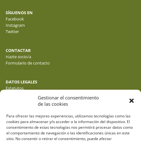
SÍGUENOS EN
Facebook
Instagram
Twitter
CONTACTAR
Hazte socio/a
Formulario de contacto
DATOS LEGALES
Estatutos
Política de privacidad de datos
Gestionar el consentimiento
Política de cookies
de las cookies
Aviso legal
Para ofrecer las mejores experiencias, utilizamos tecnologías como las
cookies para almacenar y/o acceder a la información del dispositivo. El
consentimiento de estas tecnologías nos permitirá procesar datos como
el comportamiento de navegación o las identificaciones únicas en este
sitio. No consentir o retirar el consentimiento, puede afectar