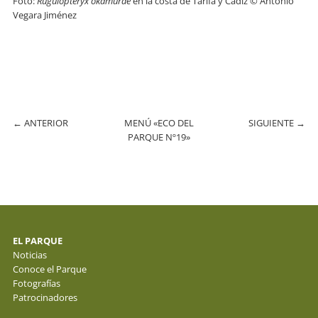
Foto:
Rugulopteryx okamurae
en la costa de Tarifa y Cádiz © Antonio
Vegara Jiménez
←
ANTERIOR
MENÚ «ECO DEL
SIGUIENTE
→
PARQUE Nº19»
EL PARQUE
Noticias
Conoce el Parque
Fotografías
Patrocinadores