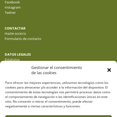
Facebook
Instagram
Twitter
CONTACTAR
Hazte socio/a
Formulario de contacto
DATOS LEGALES
Estatutos
Política de privacidad de datos
Gestionar el consentimiento
Política de cookies
de las cookies
Aviso legal
Para ofrecer las mejores experiencias, utilizamos tecnologías como las
cookies para almacenar y/o acceder a la información del dispositivo. El
consentimiento de estas tecnologías nos permitirá procesar datos como
el comportamiento de navegación o las identificaciones únicas en este
sitio. No consentir o retirar el consentimiento, puede afectar
negativamente a ciertas características y funciones.