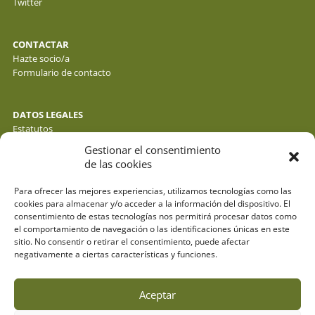
Twitter
CONTACTAR
Hazte socio/a
Formulario de contacto
DATOS LEGALES
Estatutos
Política de privacidad de datos
Gestionar el consentimiento
Política de cookies
de las cookies
Aviso legal
Para ofrecer las mejores experiencias, utilizamos tecnologías como las
cookies para almacenar y/o acceder a la información del dispositivo. El
consentimiento de estas tecnologías nos permitirá procesar datos como
el comportamiento de navegación o las identificaciones únicas en este
sitio. No consentir o retirar el consentimiento, puede afectar
negativamente a ciertas características y funciones.
Aceptar