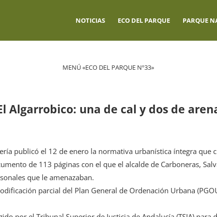
NOTICIAS
ECO DEL PARQUE
PARQUE N
MENÚ «ECO DEL PARQUE Nº33»
El Algarrobico: una de cal y dos de aren
mería publicó el 12 de enero la normativa urbanística íntegra que c
ocumento de 113 páginas con el que el alcalde de Carboneras, Sa
personales que le amenazaban.
modificación parcial del Plan General de Ordenación Urbana (PGO
igido por el Tribunal Superior de Justicia de Andalucía (TSJA) para d