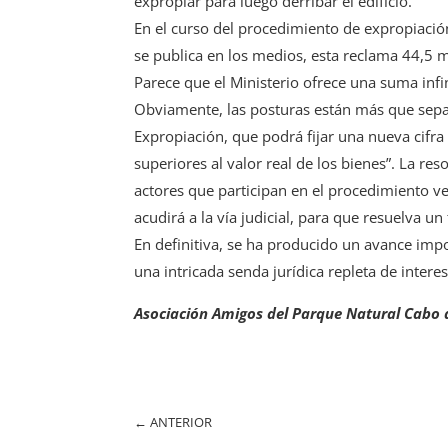
expropiar para luego derribar el edificio.
En el curso del procedimiento de expropiación
se publica en los medios, esta reclama 44,5 m
Parece que el Ministerio ofrece una suma infi
Obviamente, las posturas están más que separ
Expropiación, que podrá fijar una nueva cifr
superiores al valor real de los bienes”. La res
actores que participan en el procedimiento v
acudirá a la vía judicial, para que resuelva u
En definitiva, se ha producido un avance impor
una intricada senda jurídica repleta de inter
Asociación Amigos del Parque Natural Cabo 
←
ANTERIOR