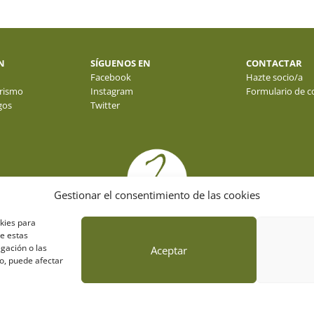
N
SÍGUENOS EN
CONTACTAR
Facebook
Hazte socio/a
rismo
Instagram
Formulario de c
gos
Twitter
Gestionar el consentimiento de las cookies
okies para
de estas
gación o las
Aceptar
to, puede afectar
© fotos : f. y j. gálvez - o. molina y sus autores . webdesign: espacioazul.net
da
| Childtheme created by
Creativolandia