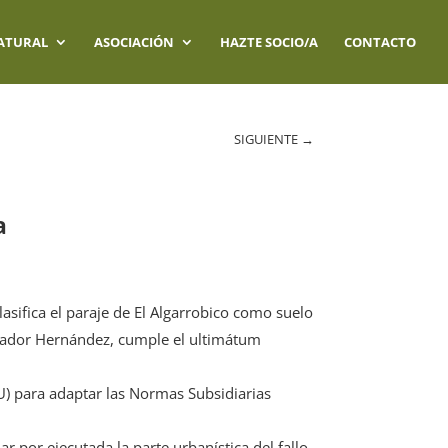
ATURAL
ASOCIACIÓN
HAZTE SOCIO/A
CONTACTO
SIGUIENTE
→
a
lasifica el paraje de El Algarrobico como suelo
lvador Hernández, cumple el ultimátum
U) para adaptar las Normas Subsidiarias
ar por ejecutada la parte urbanística del fallo.