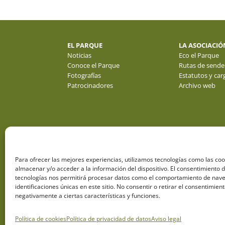
EL PARQUE
LA ASOCIACIÓ
Noticias
Eco el Parque
Conoce el Parque
Rutas de sende
Fotografías
Estatutos y car
Patrocinadores
Archivo web
Para ofrecer las mejores experiencias, utilizamos tecnologías como las co
almacenar y/o acceder a la información del dispositivo. El consentimiento 
tecnologías nos permitirá procesar datos como el comportamiento de nave
identificaciones únicas en este sitio. No consentir o retirar el consentimien
negativamente a ciertas características y funciones.
Política de cookies
Política de privacidad de datos
Aviso legal
Designed by
Elegant Themes
| Powered by
Diseño Web a medi