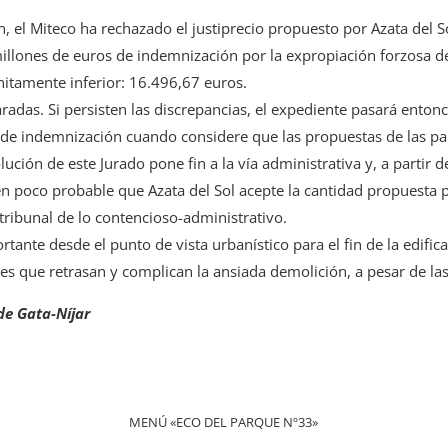
, el Miteco ha rechazado el justiprecio propuesto por Azata del So
illones de euros de indemnización por la expropiación forzosa del
nitamente inferior: 16.496,67 euros.
adas. Si persisten las discrepancias, el expediente pasará enton
a de indemnización cuando considere que las propuestas de las par
olución de este Jurado pone fin a la vía administrativa y, a partir 
en poco probable que Azata del Sol acepte la cantidad propuesta p
n tribunal de lo contencioso-administrativo.
tante desde el punto de vista urbanístico para el fin de la edific
eses que retrasan y complican la ansiada demolición, a pesar de la
de Gata-Níjar
MENÚ «ECO DEL PARQUE Nº33»