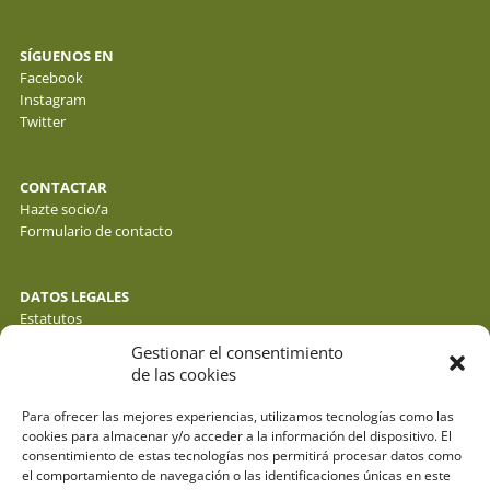
SÍGUENOS EN
Facebook
Instagram
Twitter
CONTACTAR
Hazte socio/a
Formulario de contacto
DATOS LEGALES
Estatutos
Política de privacidad de datos
Gestionar el consentimiento
Política de cookies
de las cookies
Aviso legal
Para ofrecer las mejores experiencias, utilizamos tecnologías como las
cookies para almacenar y/o acceder a la información del dispositivo. El
consentimiento de estas tecnologías nos permitirá procesar datos como
el comportamiento de navegación o las identificaciones únicas en este