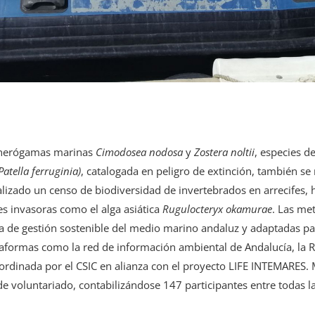
fanerógamas marinas
Cimodosea nodosa
y
Zostera noltii
, especies d
Patella ferruginia)
, catalogada en peligro de extinción, también s
ealizado un censo de biodiversidad de invertebrados en arrecifes,
s invasoras como el alga asiática
Rugulocteryx okamurae
. Las me
 de gestión sostenible del medio marino andaluz y adaptadas para
taformas como la red de información ambiental de Andalucía, la 
ordinada por el CSIC en alianza con el proyecto LIFE INTEMARES. 
de voluntariado, contabilizándose 147 participantes entre todas l