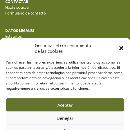
CONTACTAR
Hazte socio/a
Formulario de contacto
DATOS LEGALES
Estatutos
Política de privacidad de datos
Gestionar el consentimiento
Política de cookies
de las cookies
Aviso legal
Para ofrecer las mejores experiencias, utilizamos tecnologías como las
cookies para almacenar y/o acceder a la información del dispositivo. El
consentimiento de estas tecnologías nos permitirá procesar datos como
el comportamiento de navegación o las identificaciones únicas en este
sitio. No consentir o retirar el consentimiento, puede afectar
negativamente a ciertas características y funciones.
Aceptar
Denegar
© fotos : f. y j. gálvez - o. molina y sus autores . webdesign:
espacioazul.net