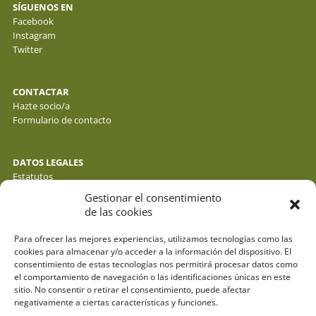
SÍGUENOS EN
Facebook
Instagram
Twitter
CONTACTAR
Hazte socio/a
Formulario de contacto
DATOS LEGALES
Estatutos
Política de privacidad de datos
Gestionar el consentimiento
Política de cookies
de las cookies
Aviso legal
Para ofrecer las mejores experiencias, utilizamos tecnologías como las
cookies para almacenar y/o acceder a la información del dispositivo. El
consentimiento de estas tecnologías nos permitirá procesar datos como
el comportamiento de navegación o las identificaciones únicas en este
sitio. No consentir o retirar el consentimiento, puede afectar
negativamente a ciertas características y funciones.