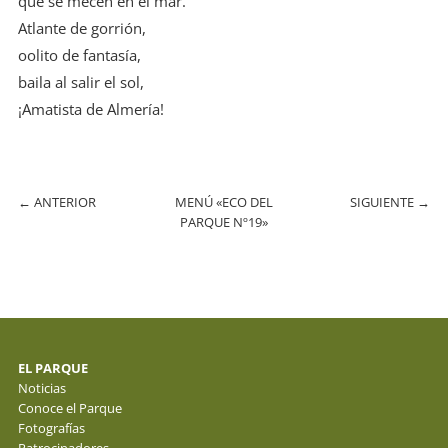
que se mecen en el mar.
Atlante de gorrión,
oolito de fantasía,
baila al salir el sol,
¡Amatista de Almería!
←
ANTERIOR
MENÚ «ECO DEL
SIGUIENTE
→
PARQUE Nº19»
EL PARQUE
Noticias
Conoce el Parque
Fotografías