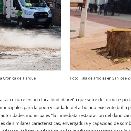
a Crónica del Parque
Foto: Tala de árboles en San José ©
la tala ocurre en una localidad nijareña que sufre de forma especi
municipales para la poda y cuidado del arbolado existente brilla p
s autoridades municipales “la inmediata restauración del daño caus
oles de similares características, envergadura y capacidad de somb
. Además, solicita la adopción de las medidas necesarias para la 