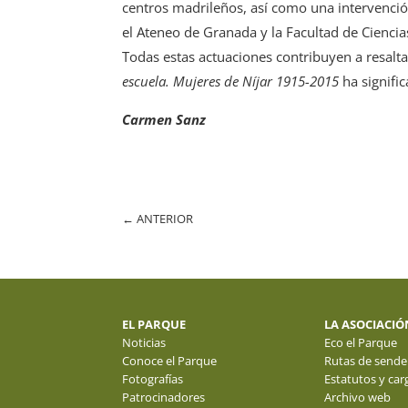
centros madrileños, así como una intervenció
el Ateneo de Granada y la Facultad de Cienci
Todas estas actuaciones contribuyen a resalta
escuela. Mujeres de Níjar 1915-2015
ha signific
Carmen Sanz
←
ANTERIOR
EL PARQUE
LA ASOCIACIÓ
Noticias
Eco el Parque
Conoce el Parque
Rutas de sende
Fotografías
Estatutos y car
Patrocinadores
Archivo web