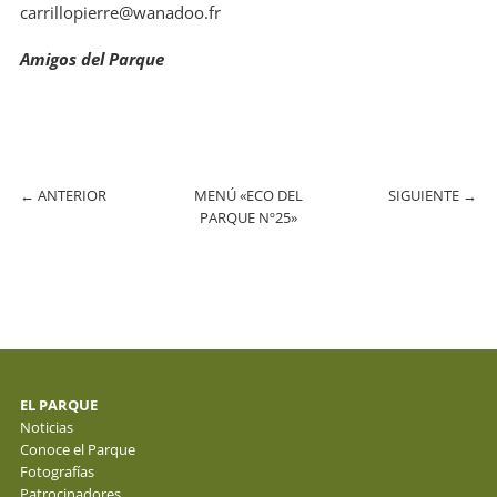
carrillopierre@wanadoo.fr
Amigos del Parque
←
ANTERIOR
MENÚ «ECO DEL
SIGUIENTE
→
PARQUE Nº25»
EL PARQUE
Noticias
Conoce el Parque
Fotografías
Patrocinadores