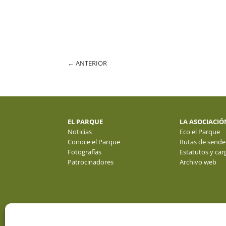
←
ANTERIOR
EL PARQUE
LA ASOCIACIÓ
Noticias
Eco el Parque
Conoce el Parque
Rutas de sende
Fotografías
Estatutos y car
Patrocinadores
Archivo web