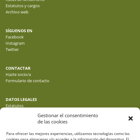
Estatutos y cargos
Archivo web
SÍGUENOS EN
Facebook
Instagram
Twitter
CONTACTAR
Hazte socio/a
Formulario de contacto
DATOS LEGALES
Estatutos
Política de privacidad de datos
Gestionar el consentimiento
Política de cookies
de las cookies
Aviso legal
Para ofrecer las mejores experiencias, utilizamos tecnologías como las
cookies para almacenar y/o acceder a la información del dispositivo. El