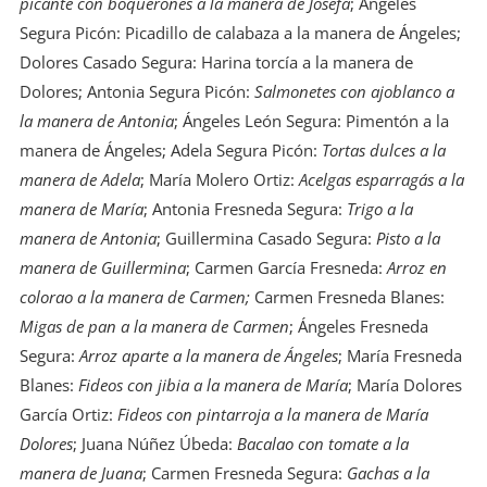
picante con boquerones a la manera de Josefa
; Ángeles
Segura Picón: Picadillo de calabaza a la manera de Ángeles;
Dolores Casado Segura: Harina torcía a la manera de
Dolores; Antonia Segura Picón:
Salmonetes con ajoblanco a
la manera de Antonia
; Ángeles León Segura: Pimentón a la
manera de Ángeles; Adela Segura Picón:
Tortas dulces a la
manera de Adela
; María Molero Ortiz:
Acelgas esparragás a la
manera de María
; Antonia Fresneda Segura:
Trigo a la
manera de Antonia
; Guillermina Casado Segura:
Pisto a la
manera de Guillermina
; Carmen García Fresneda:
Arroz en
colorao a la manera de Carmen;
Carmen Fresneda Blanes:
Migas de pan a la manera de Carmen
; Ángeles Fresneda
Segura:
Arroz aparte a la manera de Ángeles
; María Fresneda
Blanes:
Fideos con jibia a la manera de María
; María Dolores
García Ortiz:
Fideos con pintarroja a la manera de María
Dolores
; Juana Núñez Úbeda:
Bacalao con tomate a la
manera de Juana
; Carmen Fresneda Segura:
Gachas a la