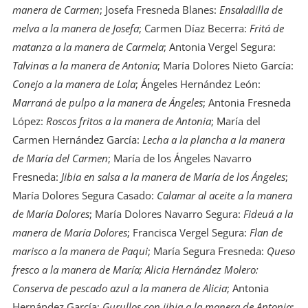
manera de Carmen
; Josefa Fresneda Blanes:
Ensaladilla de
melva a la manera de Josefa
; Carmen Díaz Becerra:
Fritá de
matanza a la manera de Carmela
; Antonia Vergel Segura:
Talvinas a la manera de Antonia
; María Dolores Nieto García:
Conejo a la manera de Lola
; Ángeles Hernández León:
Marraná de pulpo a la manera de Ángeles
; Antonia Fresneda
López:
Roscos fritos a la manera de Antonia
; María del
Carmen Hernández García:
Lecha a la plancha a la manera
de María del Carmen
; María de los Ángeles Navarro
Fresneda:
Jibia en salsa a la manera de María de los Ángeles
;
María Dolores Segura Casado:
Calamar al aceite a la manera
de María Dolores
; María Dolores Navarro Segura:
Fideuá a la
manera de María Dolores
; Francisca Vergel Segura:
Flan de
marisco a la manera de Paqui
; María Segura Fresneda:
Queso
fresco a la manera de María; Alicia Hernández Molero:
Conserva de pescado azul a la manera de Alicia
; Antonia
Hernández García:
Gurullos con jibia a la manera de Antonia
;