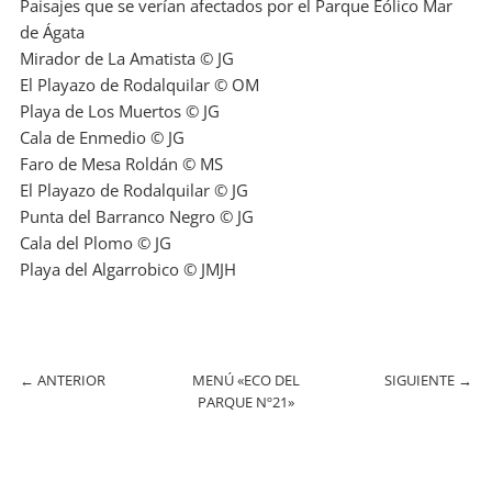
Paisajes que se verían afectados por el Parque Eólico Mar
de Ágata
Mirador de La Amatista © JG
El Playazo de Rodalquilar © OM
Playa de Los Muertos © JG
Cala de Enmedio © JG
Faro de Mesa Roldán © MS
El Playazo de Rodalquilar © JG
Punta del Barranco Negro © JG
Cala del Plomo © JG
Playa del Algarrobico © JMJH
←
ANTERIOR
MENÚ «ECO DEL
SIGUIENTE
→
PARQUE Nº21»