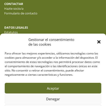
CONTACTAR
Hazte socio/a
Formulario de contacto
DATOS LEGALES
Estatutos
Política de privacidad de datos
Gestionar el consentimiento
Política de cookies
de las cookies
Aviso legal
Para ofrecer las mejores experiencias, utilizamos tecnologías como las
cookies para almacenar y/o acceder a la información del dispositivo. El
consentimiento de estas tecnologías nos permitirá procesar datos como
el comportamiento de navegación o las identificaciones únicas en este
sitio. No consentir o retirar el consentimiento, puede afectar
negativamente a ciertas características y funciones.
Aceptar
Denegar
© fotos : f. y j. gálvez - o. molina y sus autores . webdesign:
espacioazul.net