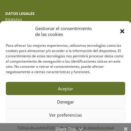
DATOS LEGALES
Estatutos
Política de privacidad de datos
Gestionar el consentimiento
Política de cookies
de las cookies
Aviso legal
Para ofrecer las mejores experiencias, utilizamos tecnologías como las
cookies para almacenar y/o acceder a la información del dispositivo. El
consentimiento de estas tecnologías nos permitirá procesar datos como
el comportamiento de navegación o las identificaciones únicas en este
sitio. No consentir o retirar el consentimiento, puede afectar
negativamente a ciertas características y funciones.
Aceptar
Denegar
© fotos : f. y j. gálvez - o. molina y sus autores . webdesign:
espacioazul.net
Ver preferencias
Designed by
Elegant Themes
| Powered by
Diseño Web a medida
|
Política de cookies
Política de privacidad de datos
Aviso legal
Childtheme created by
Creativolandia
Share This