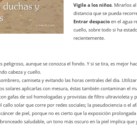
Vigile a los niños
. Mirarlos 
distancia que se pueda recor
Entrar despacio
en el agua r
cuello, sobre todo si ha esta
recientemente.
s peligroso, aunque se conozca el fondo. Y si se tira, es mejor hac
ndo cabeza y cuello.
sombrero, camiseta y evitando las horas centrales del día. Utilizar
tros solares aplicarlas con mesura, éstas también contaminan el 
con gafas de sol homologadas y provistas de filtro ultravioleta y 
l callo solar que corre por redes sociales; la pseudociencia o el
cáncer de piel, porque no es cierto que la exposición prolongada
 bronceado saludable, un tono más oscuro en la piel implica que