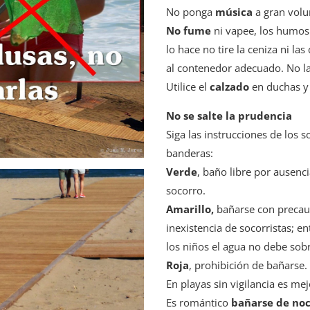
No ponga
música
a gran volu
No fume
ni vapee, los humos 
lo hace no tire la ceniza ni las
al contenedor adecuado. No la
Utilice el
calzado
en duchas y 
No se salte la prudencia
Siga las instrucciones de los s
banderas:
Verde
, baño libre por ausenci
socorro.
Amarillo,
bañarse con precauc
inexistencia de socorristas; e
los niños el agua no debe sobr
Roja
, prohibición de bañarse.
En playas sin vigilancia es m
Es romántico
bañarse de no