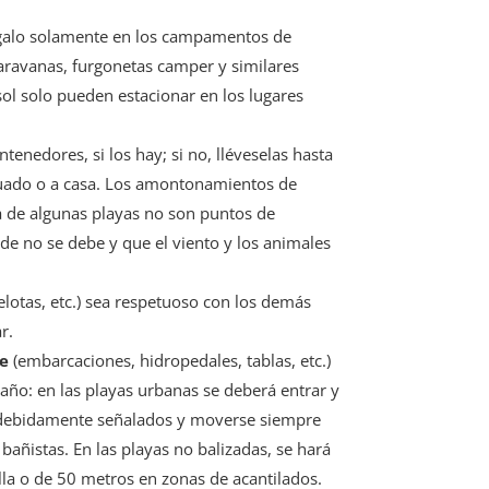
ágalo solamente en los campamentos de
aravanas, furgonetas camper y similares
 sol solo pueden estacionar en los lugares
tenedores, si los hay; si no, lléveselas hasta
uado o a casa. Los amontonamientos de
a de algunas playas no son puntos de
de no se debe y que el viento y los animales
elotas, etc.) sea respetuoso con los demás
r.
te
(embarcaciones, hidropedales, tablas, etc.)
año: en las playas urbanas se deberá entrar y
os debidamente señalados y moverse siempre
 bañistas. En las playas no balizadas, se hará
lla o de 50 metros en zonas de acantilados.