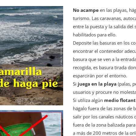
No acampe
en las playas, h
turismo. Las caravanas, autoc
entre la puesta y la salida del
habilitados para ello.
Deposite las basuras en los con
encontrar el contenedor adec
basura que se ven a la entrad
recogida, es basura tirada don
esparcirán por el entorno.
Si
juega en la playa
(palas, p
usuarios y procure no molesta
Si utiliza algún
medio flotan
hágalo fuera de las zonas de b
salir por los canales náutic
fuera de la zona balizada para
a más de 200 metros de la ori