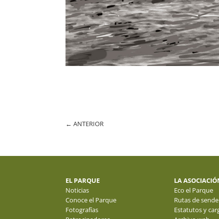
←
ANTERIOR
EL PARQUE
LA ASOCIACIÓ
Noticias
Eco el Parque
Conoce el Parque
Rutas de sende
Fotografías
Estatutos y car