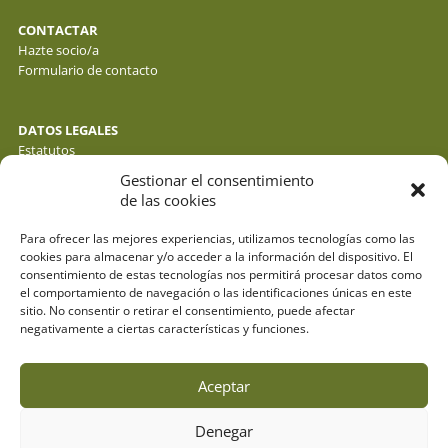
CONTACTAR
Hazte socio/a
Formulario de contacto
DATOS LEGALES
Estatutos
Política de privacidad de datos
Gestionar el consentimiento
Política de cookies
de las cookies
Aviso legal
Para ofrecer las mejores experiencias, utilizamos tecnologías como las
cookies para almacenar y/o acceder a la información del dispositivo. El
consentimiento de estas tecnologías nos permitirá procesar datos como
el comportamiento de navegación o las identificaciones únicas en este
sitio. No consentir o retirar el consentimiento, puede afectar
negativamente a ciertas características y funciones.
Aceptar
Denegar
© fotos : f. y j. gálvez - o. molina y sus autores . webdesign: