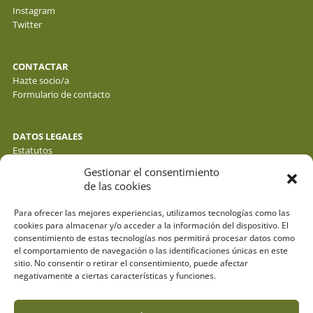
Instagram
Twitter
CONTACTAR
Hazte socio/a
Formulario de contacto
DATOS LEGALES
Estatutos
Política de privacidad de datos
Gestionar el consentimiento
Política de cookies
de las cookies
Aviso legal
Para ofrecer las mejores experiencias, utilizamos tecnologías como las
cookies para almacenar y/o acceder a la información del dispositivo. El
consentimiento de estas tecnologías nos permitirá procesar datos como
el comportamiento de navegación o las identificaciones únicas en este
sitio. No consentir o retirar el consentimiento, puede afectar
negativamente a ciertas características y funciones.