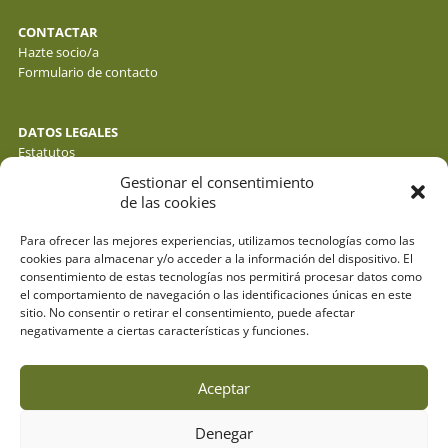
CONTACTAR
Hazte socio/a
Formulario de contacto
DATOS LEGALES
Estatutos
Política de privacidad de datos
Gestionar el consentimiento
Política de cookies
de las cookies
Aviso legal
Para ofrecer las mejores experiencias, utilizamos tecnologías como las
cookies para almacenar y/o acceder a la información del dispositivo. El
consentimiento de estas tecnologías nos permitirá procesar datos como
el comportamiento de navegación o las identificaciones únicas en este
sitio. No consentir o retirar el consentimiento, puede afectar
negativamente a ciertas características y funciones.
Aceptar
Denegar
© fotos : f. y j. gálvez - o. molina y sus autores . webdesign: