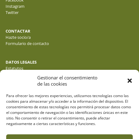
Instagram
Twitter
CONTACTAR
Hazte socio/a
Formulario de contacto
DATOS LEGALES
Estatutos
Política de privacidad de datos
Gestionar el consentimiento
Política de cookies
de las cookies
Aviso legal
Para ofrecer las mejores experiencias, utilizamos tecnologías como las
cookies para almacenar y/o acceder a la información del dispositivo. El
consentimiento de estas tecnologías nos permitirá procesar datos como
el comportamiento de navegación o las identificaciones únicas en este
sitio. No consentir o retirar el consentimiento, puede afectar
negativamente a ciertas características y funciones.