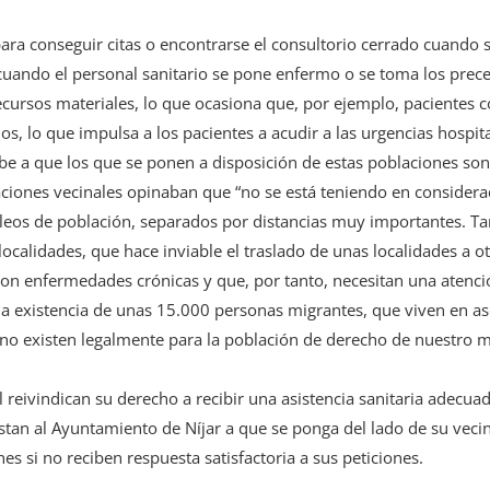
para conseguir citas o encontrarse el consultorio cerrado cuando 
 cuando el personal sanitario se pone enfermo o se toma los prec
cursos materiales, lo que ocasiona que, por ejemplo, pacientes co
ios, lo que impulsa a los pacientes a acudir a las urgencias hospit
debe a que los que se ponen a disposición de estas poblaciones 
ciaciones vecinales opinaban que “no se está teniendo en consider
leos de población, separados por distancias muy importantes. Ta
 localidades, que hace inviable el traslado de unas localidades a 
con enfermedades crónicas y que, por tanto, necesitan una atenci
e la existencia de unas 15.000 personas migrantes, que viven en 
no existen legalmente para la población de derecho de nuestro mu
 reivindican su derecho a recibir una asistencia sanitaria adecu
nstan al Ayuntamiento de Níjar a que se ponga del lado de su veci
es si no reciben respuesta satisfactoria a sus peticiones.