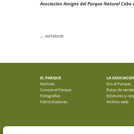
Asociación Amigos del Parque Natural Cabo 
←
ANTERIOR
EL PARQUE
LA ASOCIACIÓ
Noticias
Eco el Parque
Conoce el Parque
Rutas de sende
Fotografías
Estatutos y car
Patrocinadores
Archivo web