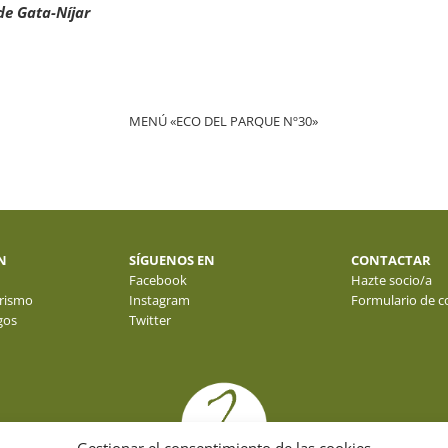
de Gata-Níjar
MENÚ «ECO DEL PARQUE Nº30»
N
SÍGUENOS EN
CONTACTAR
Facebook
Hazte socio/a
rismo
Instagram
Formulario de c
gos
Twitter