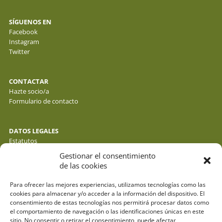
SÍGUENOS EN
Facebook
Instagram
Twitter
CONTACTAR
Hazte socio/a
Formulario de contacto
DATOS LEGALES
Estatutos
Política de privacidad de datos
Gestionar el consentimiento
Política de cookies
de las cookies
Aviso legal
Para ofrecer las mejores experiencias, utilizamos tecnologías como las
cookies para almacenar y/o acceder a la información del dispositivo. El
consentimiento de estas tecnologías nos permitirá procesar datos como
el comportamiento de navegación o las identificaciones únicas en este
sitio. No consentir o retirar el consentimiento, puede afectar