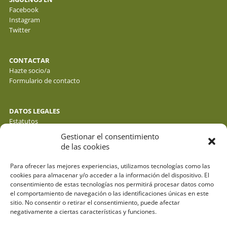
Facebook
Instagram
Twitter
CONTACTAR
Hazte socio/a
Formulario de contacto
DATOS LEGALES
Estatutos
Política de privacidad de datos
Gestionar el consentimiento
Política de cookies
de las cookies
Aviso legal
Para ofrecer las mejores experiencias, utilizamos tecnologías como las
cookies para almacenar y/o acceder a la información del dispositivo. El
consentimiento de estas tecnologías nos permitirá procesar datos como
el comportamiento de navegación o las identificaciones únicas en este
sitio. No consentir o retirar el consentimiento, puede afectar
negativamente a ciertas características y funciones.