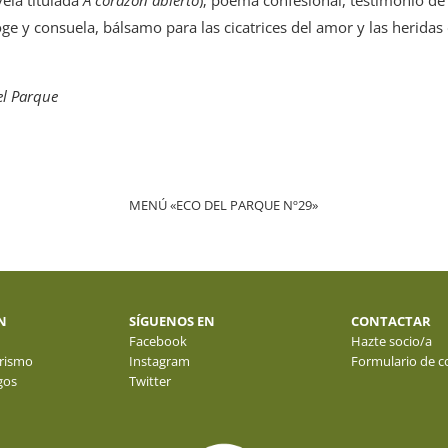
ge y consuela, bálsamo para las cicatrices del amor y las heridas
el Parque
MENÚ «ECO DEL PARQUE Nº29»
N
SÍGUENOS EN
CONTACTAR
Facebook
Hazte socio/a
rismo
Instagram
Formulario de c
gos
Twitter