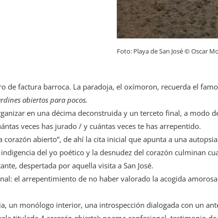
Foto: Playa de San José © Oscar Mo
ro de factura barroca. La paradoja, el oxímoron, recuerda el famo
rdines abiertos para pocos.
ganizar en una décima deconstruida y un terceto final, a modo 
cuántas veces has jurado / y cuántas veces te has arrepentido.
“a corazón abierto”, de ahí la cita inicial que apunta a una autops
La indigencia del yo poético y la desnudez del corazón culminan cua
nte, despertada por aquella visita a San José.
 final: el arrepentimiento de no haber valorado la acogida amorosa
, un monólogo interior, una introspección dialogada con un ante
vela titulada
A corazón abierto
); poema confesional, testimonio d