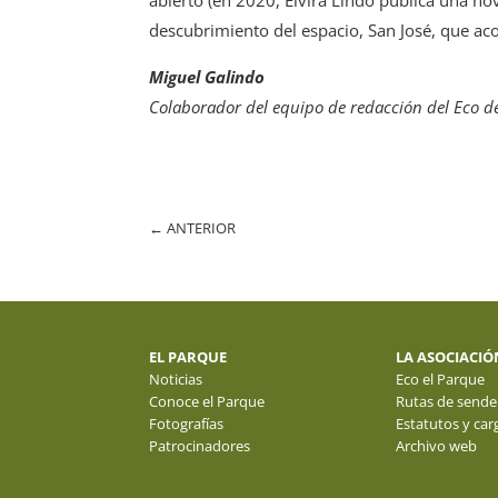
descubrimiento del espacio, San José, que aco
Miguel Galindo
Colaborador del equipo de redacción del Eco d
←
ANTERIOR
EL PARQUE
LA ASOCIACIÓ
Noticias
Eco el Parque
Conoce el Parque
Rutas de sende
Fotografías
Estatutos y car
Patrocinadores
Archivo web