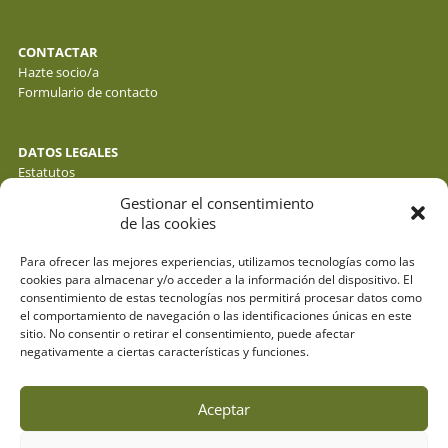
CONTACTAR
Hazte socio/a
Formulario de contacto
DATOS LEGALES
Estatutos
Política de privacidad de datos
Gestionar el consentimiento
Política de cookies
de las cookies
Aviso legal
Para ofrecer las mejores experiencias, utilizamos tecnologías como las
cookies para almacenar y/o acceder a la información del dispositivo. El
consentimiento de estas tecnologías nos permitirá procesar datos como
el comportamiento de navegación o las identificaciones únicas en este
sitio. No consentir o retirar el consentimiento, puede afectar
negativamente a ciertas características y funciones.
Aceptar