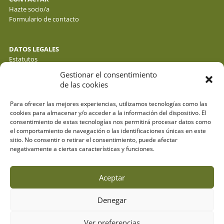
Hazte socio/a
Formulario de contacto
DATOS LEGALES
Estatutos
Política de privacidad de datos
Gestionar el consentimiento
Política de cookies
de las cookies
Aviso legal
Para ofrecer las mejores experiencias, utilizamos tecnologías como las
cookies para almacenar y/o acceder a la información del dispositivo. El
consentimiento de estas tecnologías nos permitirá procesar datos como
el comportamiento de navegación o las identificaciones únicas en este
sitio. No consentir o retirar el consentimiento, puede afectar
negativamente a ciertas características y funciones.
Aceptar
Denegar
© fotos : f. y j. gálvez - o. molina y sus autores . webdesign:
espacioazul.net
Ver preferencias